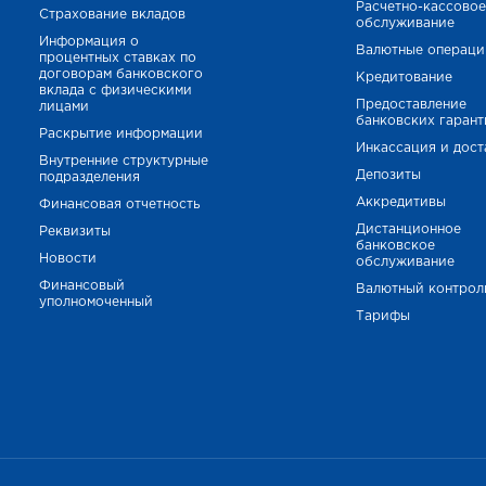
Расчетно-кассово
Страхование вкладов
обслуживание
Информация о
Валютные операци
процентных ставках по
договорам банковского
Кредитование
вклада с физическими
Предоставление
лицами
банковских гаран
Раскрытие информации
Инкассация и дост
Внутренние структурные
Депозиты
подразделения
Аккредитивы
Финансовая отчетность
Дистанционное
Реквизиты
банковское
Новости
обслуживание
Финансовый
Валютный контрол
уполномоченный
Тарифы