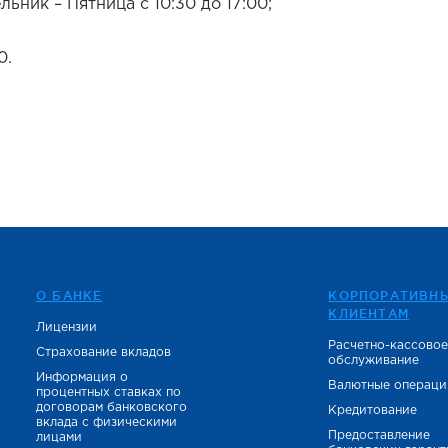
ьник – Пятница с 10:30 до 17:00;
0.
О БАНКЕ
КОРПОРАТИВН
КЛИЕНТАМ
Лицензии
Расчетно-кассово
Страхование вкладов
обслуживание
Информация о
Валютные операци
процентных ставках по
договорам банковского
Кредитование
вклада с физическими
Предоставление
лицами