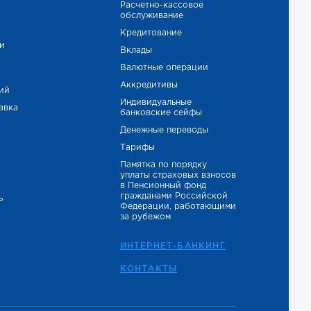
Расчетно-кассовое
обслуживание
е
Кредитование
и
Вклады
Валютные операции
Аккредитивы
тий
Индивидуальные
авка
банковские сейфы
Денежные переводы
Тарифы
Памятка по порядку
уплаты страховых взносов
в Пенсионный фонд
гражданами Российской
ь
Федерации, работающими
за рубежом
ИНТЕРНЕТ-БАНКИНГ
КОНТАКТЫ