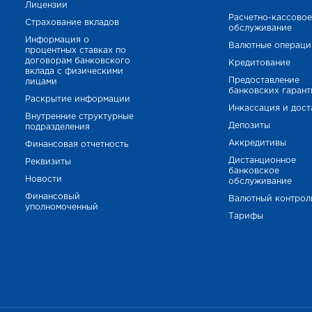
Лицензии
Расчетно-кассово
Страхование вкладов
обслуживание
Информация о
Валютные операци
процентных ставках по
договорам банковского
Кредитование
вклада с физическими
Предоставление
лицами
банковских гаран
Раскрытие информации
Инкассация и дост
Внутренние структурные
Депозиты
подразделения
Аккредитивы
Финансовая отчетность
Дистанционное
Реквизиты
банковское
Новости
обслуживание
Финансовый
Валютный контрол
уполномоченный
Тарифы