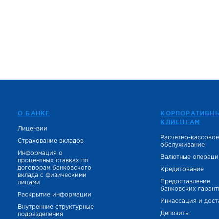
О БАНКЕ
КОРПОРАТИВН
КЛИЕНТАМ
Лицензии
Расчетно-кассово
Страхование вкладов
обслуживание
Информация о
Валютные операци
процентных ставках по
договорам банковского
Кредитование
вклада с физическими
Предоставление
лицами
банковских гаран
Раскрытие информации
Инкассация и дост
Внутренние структурные
Депозиты
подразделения