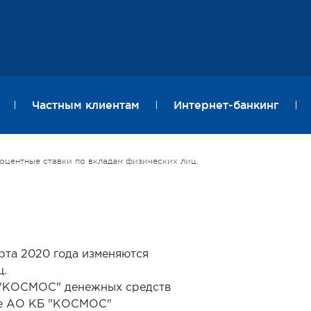
Частным клиентам
Интернет-банкинг
роцентные ставки по вкладам физических лиц.
рта 2020 года изменяются
ц.
Б "КОСМОС" денежных средств
йте АО КБ "КОСМОС"